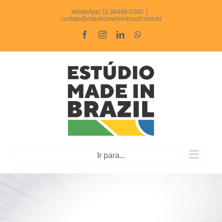
Ir
WhatsApp! 11.98499-0300
|
contato@estudiomadeinbrazil.com.br
para
Facebook
Instagram
LinkedIn
WhatsApp
o
conteúdo
Ir para...