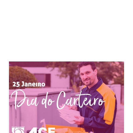
Post Dia do Carteiro –
ACE Diadema
View
Larger
Image