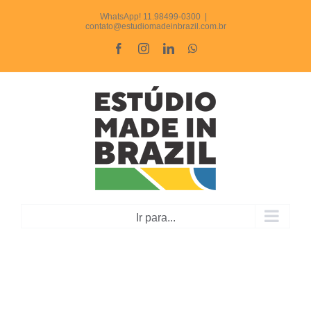
Ir
WhatsApp! 11.98499-0300
|
contato@estudiomadeinbrazil.com.br
para
Facebook
Instagram
LinkedIn
WhatsApp
o
conteúdo
Ir para...