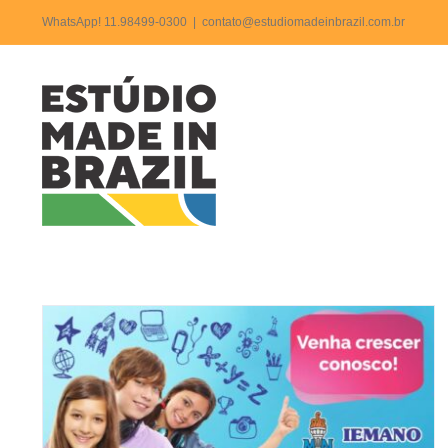
Ir
WhatsApp! 11.98499-0300
|
contato@estudiomadeinbrazil.com.br
para
o
conteúdo