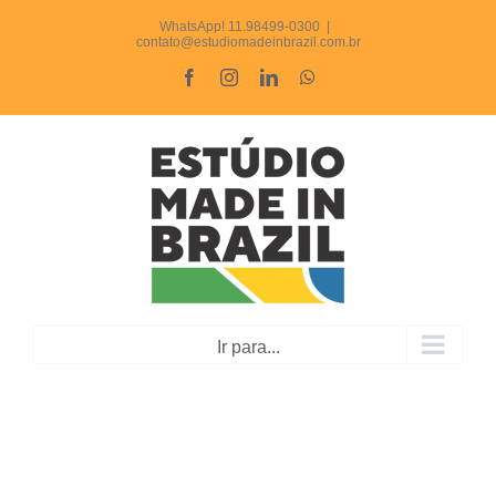
Ir
WhatsApp! 11.98499-0300
|
contato@estudiomadeinbrazil.com.br
para
Facebook
Instagram
LinkedIn
WhatsApp
o
conteúdo
Ir para...