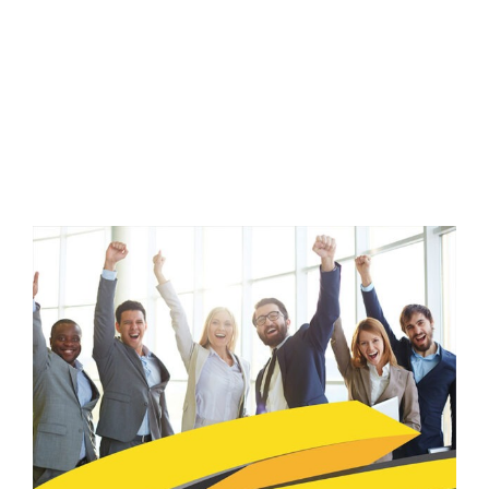
Post Dia do Contador –
ACE DIADEMA
View
Larger
Image