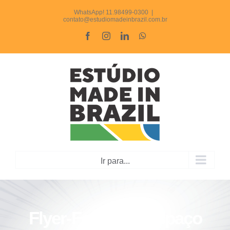
Ir
WhatsApp! 11.98499-0300
|
contato@estudiomadeinbrazil.com.br
para
Facebook
Instagram
LinkedIn
WhatsApp
o
conteúdo
Ir para...
Flyer-Folheto – Espaço