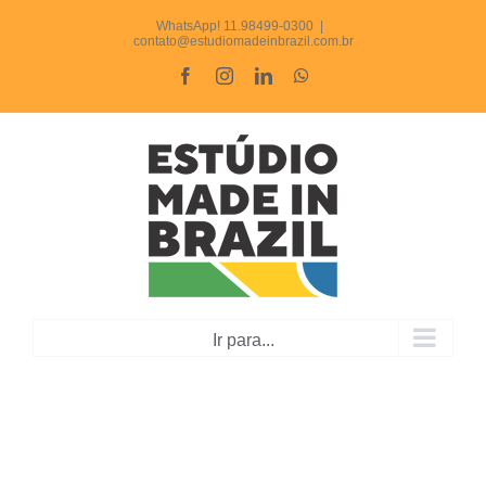
Ir
WhatsApp! 11.98499-0300
|
contato@estudiomadeinbrazil.com.br
para
Facebook
Instagram
LinkedIn
WhatsApp
o
conteúdo
Ir para...