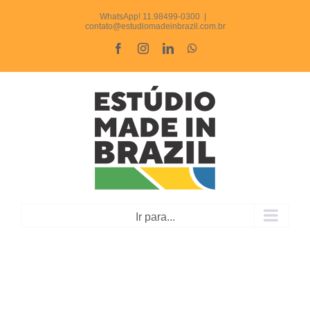
Ir
WhatsApp! 11.98499-0300
|
contato@estudiomadeinbrazil.com.br
para
Facebook
Instagram
LinkedIn
WhatsApp
o
conteúdo
Ir para...