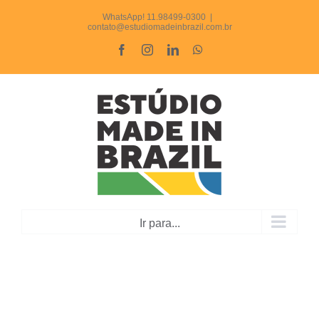
Ir
WhatsApp! 11.98499-0300
|
contato@estudiomadeinbrazil.com.br
para
Facebook
Instagram
LinkedIn
WhatsApp
o
conteúdo
Ir para...