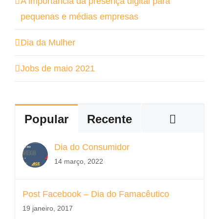
A importância da presença digital para
pequenas e médias empresas
Dia da Mulher
Jobs de maio 2021
Coment
Popular
Recente
Dia do Consumidor
14 março, 2022
Post Facebook – Dia do Famacêutico
19 janeiro, 2017