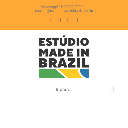
Ir
WhatsApp! 11.98499-0300
|
contato@estudiomadeinbrazil.com.br
para
Facebook
Instagram
LinkedIn
WhatsApp
o
conteúdo
Ir para...