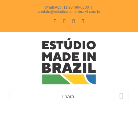
Ir
WhatsApp! 11.98499-0300
|
contato@estudiomadeinbrazil.com.br
para
Facebook
Instagram
LinkedIn
WhatsApp
o
conteúdo
Ir para...