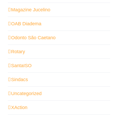
Magazine Jucelino
OAB Diadema
Odonto São Caetano
Rotary
SantaISO
Sindacs
Uncategorized
XAction