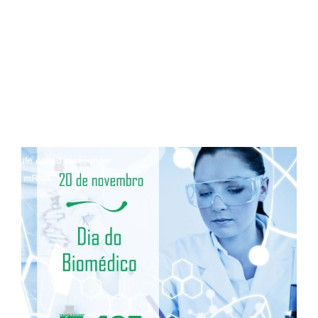
Post Mídias Sociais – Dia
do Biomédico
View
Larger
Image