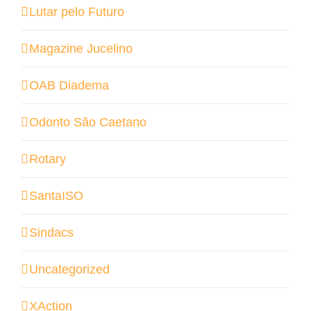
Lutar pelo Futuro
Magazine Jucelino
OAB Diadema
Odonto São Caetano
Rotary
SantaISO
Sindacs
Uncategorized
XAction