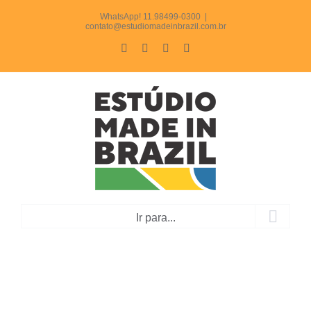
Ir
WhatsApp! 11.98499-0300
|
contato@estudiomadeinbrazil.com.br
para
Facebook
Instagram
LinkedIn
WhatsApp
o
conteúdo
Ir para...