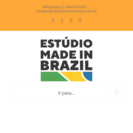
Ir
WhatsApp! 11.98499-0300
|
contato@estudiomadeinbrazil.com.br
para
Facebook
Instagram
LinkedIn
WhatsApp
o
conteúdo
Ir para...