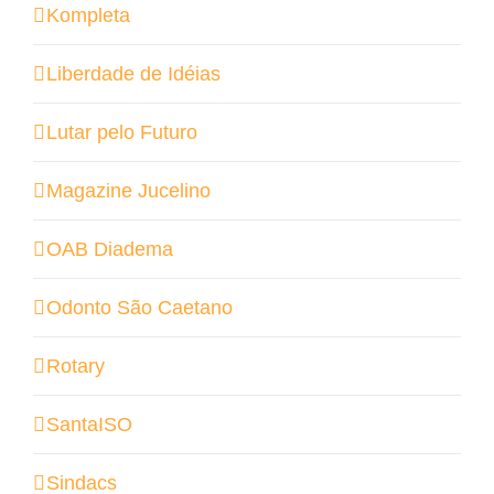
Kompleta
Liberdade de Idéias
Lutar pelo Futuro
Magazine Jucelino
OAB Diadema
Odonto São Caetano
Rotary
SantaISO
Sindacs