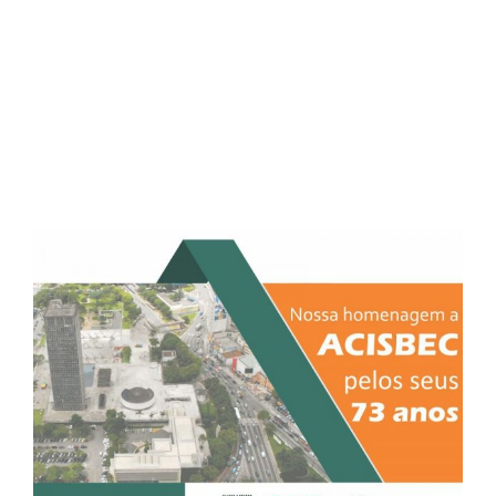
Post de Homenagem a
ACISBEC – Ace Diadema
View
Larger
Image