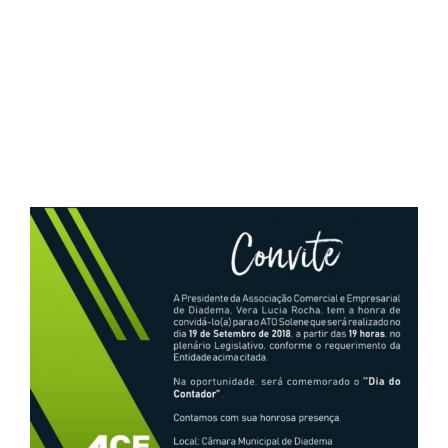
Contadores – ACE
Diadema
View
Larger
Image