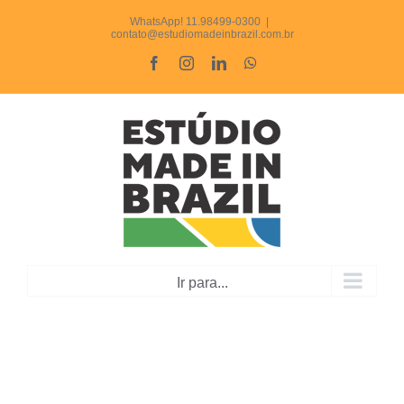
Ir
WhatsApp! 11.98499-0300
|
contato@estudiomadeinbrazil.com.br
para
Facebook
Instagram
LinkedIn
WhatsApp
o
conteúdo
Ir para...
Convite para Dia dos