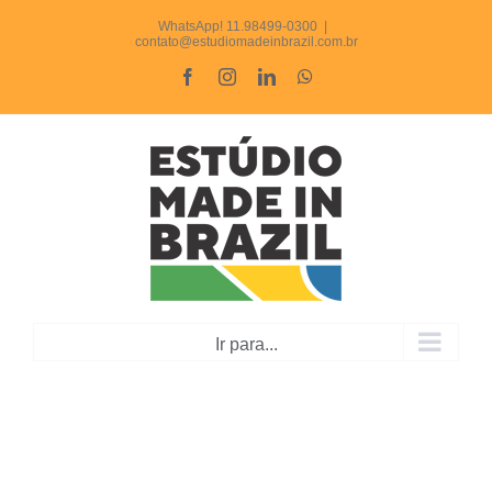
Ir
WhatsApp! 11.98499-0300
|
contato@estudiomadeinbrazil.com.br
para
Facebook
Instagram
LinkedIn
WhatsApp
o
conteúdo
Ir para...