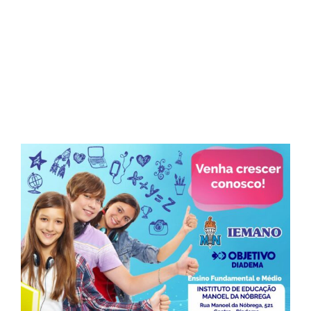
Anúncio Colégio IEMANO
View
Larger
Image