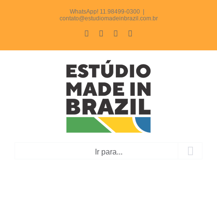
Ir
WhatsApp! 11.98499-0300
|
contato@estudiomadeinbrazil.com.br
para
Facebook
Instagram
LinkedIn
WhatsApp
o
conteúdo
Ir para...