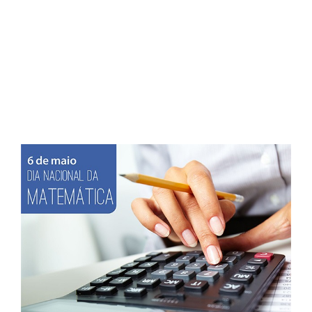
Post Dia Nacional da
Matemática
View
Larger
Image