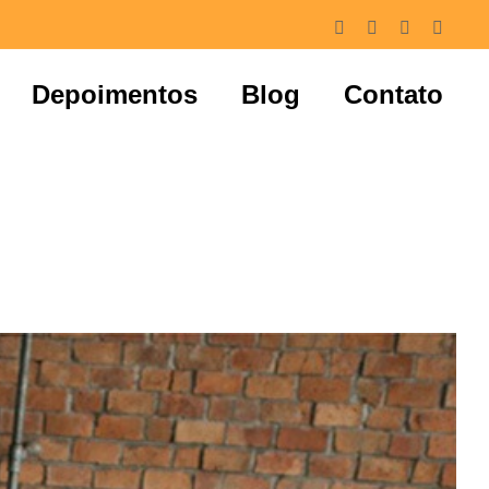
Facebook
Instagram
LinkedIn
Whats
Depoimentos
Blog
Contato
Idéias