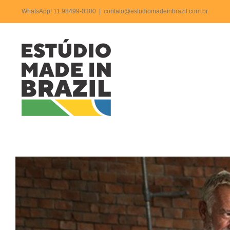
Ir
WhatsApp! 11.98499-0300
|
contato@estudiomadeinbrazil.com.br
para
o
Post 
conteúdo
View
Larger
Image