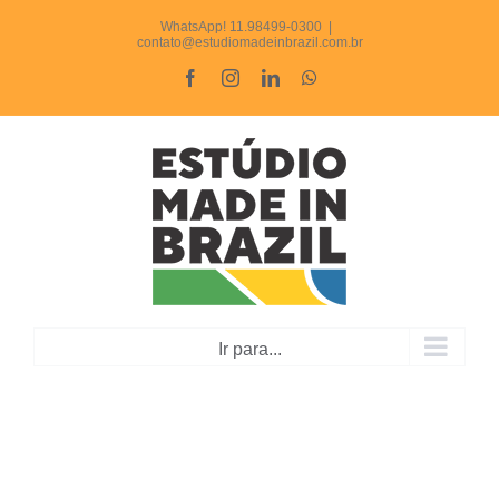
Ir
WhatsApp! 11.98499-0300
|
contato@estudiomadeinbrazil.com.br
para
Facebook
Instagram
LinkedIn
WhatsApp
o
conteúdo
Ir para...
Post Convite para Evento