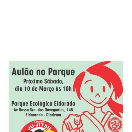
– Associação Lutar pelo
Futuro
View
Larger
Image