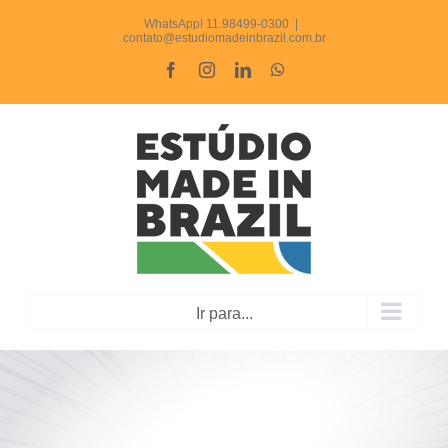
Ir
WhatsApp! 11.98499-0300
|
contato@estudiomadeinbrazil.com.br
para
Facebook
Instagram
LinkedIn
WhatsApp
o
conteúdo
Ir para...