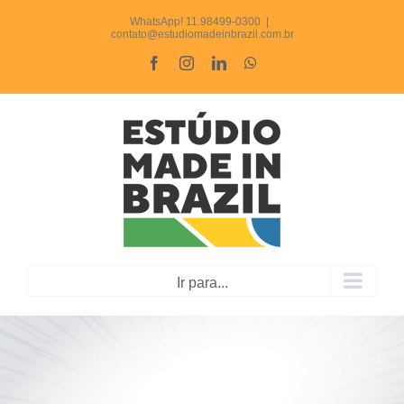
Ir
WhatsApp! 11.98499-0300
|
contato@estudiomadeinbrazil.com.br
para
Facebook
Instagram
LinkedIn
WhatsApp
o
conteúdo
Ir para...