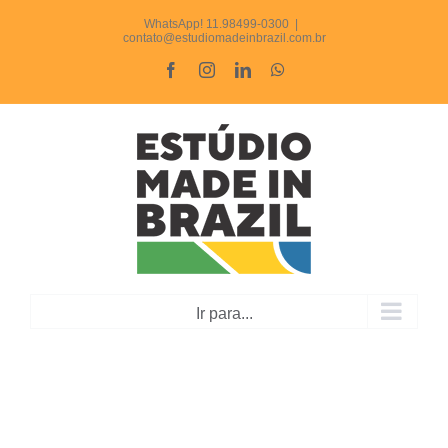
Ir
WhatsApp! 11.98499-0300
|
contato@estudiomadeinbrazil.com.br
para
Facebook
Instagram
LinkedIn
WhatsApp
o
conteúdo
Ir para...