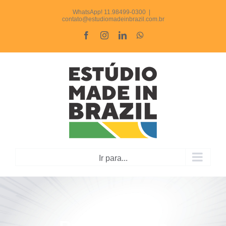
Ir
WhatsApp! 11.98499-0300
|
contato@estudiomadeinbrazil.com.br
para
Facebook
Instagram
LinkedIn
WhatsApp
o
conteúdo
Ir para...