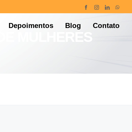
Facebook
Instagram
LinkedIn
Whats
Depoimentos
Blog
Contato
 DE MULHERES