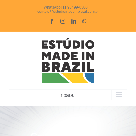
Ir
WhatsApp! 11.98499-0300
|
contato@estudiomadeinbrazil.com.br
para
Facebook
Instagram
LinkedIn
WhatsApp
o
conteúdo
Ir para...