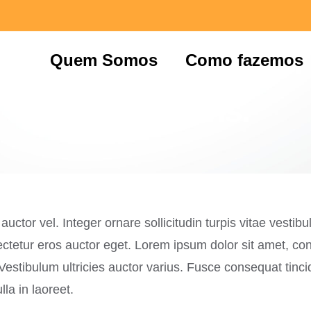
non augue ullamcorper
Quem Somos
Como fazemos
nibh ipsums.
auctor vel. Integer ornare sollicitudin turpis vitae vesti
tetur eros auctor eget. Lorem ipsum dolor sit amet, conse
estibulum ultricies auctor varius. Fusce consequat tincidu
la in laoreet.