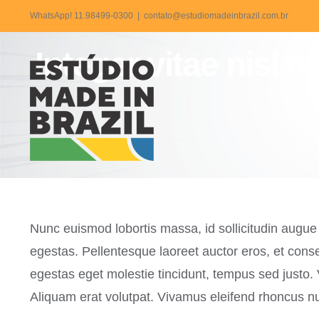
Ir
WhatsApp! 11.98499-0300
|
contato@estudiomadeinbrazil.com.br
para
Integer vitae nisl 
o
conteúdo
Nunc euismod lobortis massa, id sollicitudin augue 
egestas. Pellentesque laoreet auctor eros, et consec
egestas eget molestie tincidunt, tempus sed justo. V
Aliquam erat volutpat. Vivamus eleifend rhoncus nul