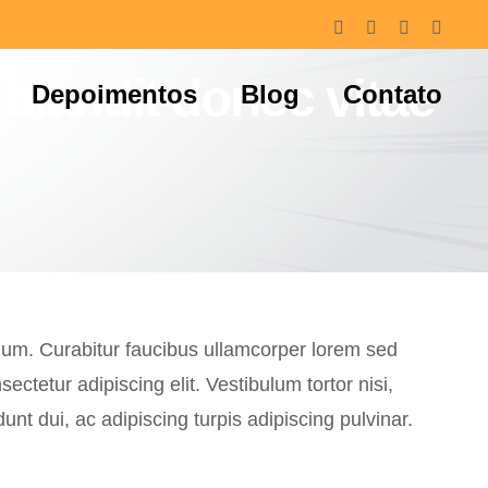
Facebook
Instagram
LinkedIn
Whats
 blandit donec vitae
Depoimentos
Blog
Contato
bulum. Curabitur faucibus ullamcorper lorem sed
ctetur adipiscing elit. Vestibulum tortor nisi,
nt dui, ac adipiscing turpis adipiscing pulvinar.