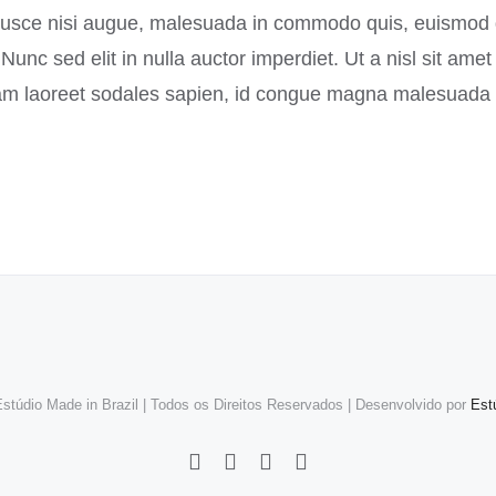
sce nisi augue, malesuada in commodo quis, euismod qui
Nunc sed elit in nulla auctor imperdiet. Ut a nisl sit am
iam laoreet sodales sapien, id congue magna malesuada ut
stúdio Made in Brazil | Todos os Direitos Reservados | Desenvolvido por
Est
Facebook
Instagram
LinkedIn
WhatsApp