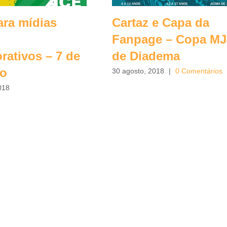
ara mídias
Cartaz e Capa da
Fanpage – Copa MJ
ativos – 7 de
de Diadema
ro
30 agosto, 2018
|
0 Comentários
018