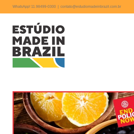
Ir
WhatsApp! 11.98499-0300
|
contato@estudiomadeinbrazil.com.br
para
o
Convit
conteúdo