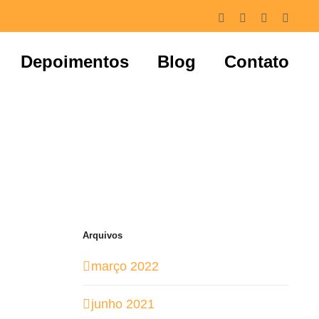
Facebook
Instagram
LinkedIn
Whats
Depoimentos
Blog
Contato
 Futuro
Arquivos
março 2022
junho 2021