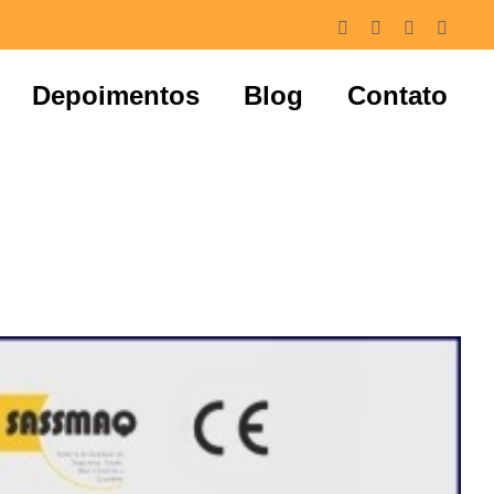
Facebook
Instagram
LinkedIn
Whats
Depoimentos
Blog
Contato
ce – SantaISO