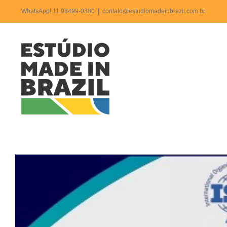
Ir
WhatsApp! 11.98499-0300
|
contato@estudiomadeinbrazil.com.br
para
o
Anúncio + Em
conteúdo
View
Larger
Image