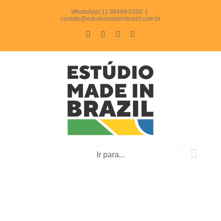
Ir
WhatsApp! 11.98499-0300
|
contato@estudiomadeinbrazil.com.br
para
Facebook
Instagram
LinkedIn
WhatsApp
o
conteúdo
Ir para...
Anúncio + E-mail MKT +