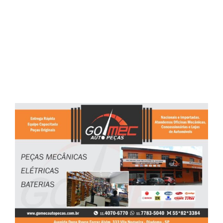
Cartão + Capa do Face –
GO MEC AUTO PEÇAS
View
Larger
Image